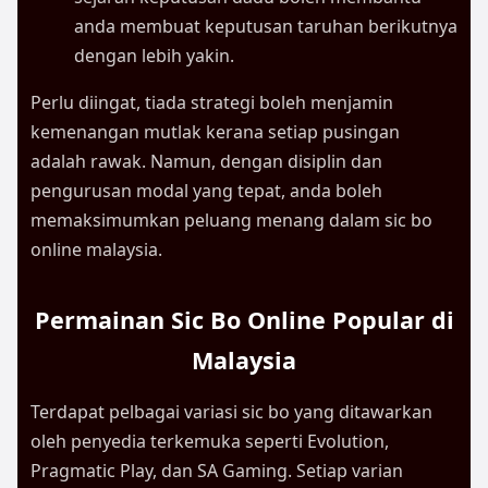
anda membuat keputusan taruhan berikutnya
dengan lebih yakin.
Perlu diingat, tiada strategi boleh menjamin
kemenangan mutlak kerana setiap pusingan
adalah rawak. Namun, dengan disiplin dan
pengurusan modal yang tepat, anda boleh
memaksimumkan peluang menang dalam sic bo
online malaysia.
Permainan Sic Bo Online Popular di
Malaysia
Terdapat pelbagai variasi sic bo yang ditawarkan
oleh penyedia terkemuka seperti Evolution,
Pragmatic Play, dan SA Gaming. Setiap varian