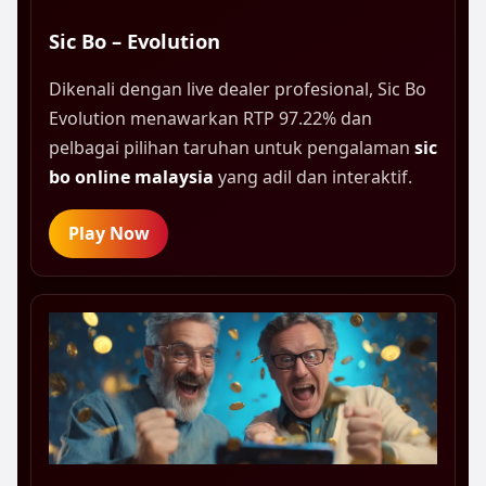
Sic Bo – Evolution
Dikenali dengan live dealer profesional, Sic Bo
Evolution menawarkan RTP 97.22% dan
pelbagai pilihan taruhan untuk pengalaman
sic
bo online malaysia
yang adil dan interaktif.
Play Now