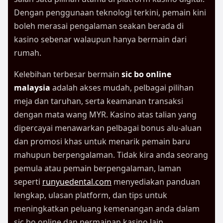
Dengan penggunaan teknologi terkini, pemain kini
boleh merasai pengalaman seakan berada di
kasino sebenar walaupun hanya bermain dari
rumah.
Kelebihan terbesar bermain
sic bo online
malaysia
adalah akses mudah, pelbagai pilihan
meja dan taruhan, serta keamanan transaksi
dengan mata wang MYR. Kasino atas talian yang
dipercayai menawarkan pelbagai bonus alu-aluan
dan promosi khas untuk menarik pemain baru
mahupun berpengalaman. Tidak kira anda seorang
pemula atau pemain berpengalaman, laman
seperti
runyuedental.com
menyediakan panduan
lengkap, ulasan platform, dan tips untuk
meningkatkan peluang kemenangan anda dalam
sic bo online dan permainan kasino lain.