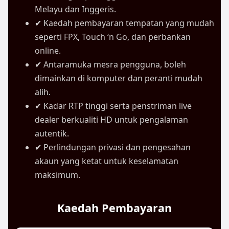
Melayu dan Inggeris.
✔ Kaedah pembayaran tempatan yang mudah
seperti FPX, Touch ‘n Go, dan perbankan
online.
✔ Antaramuka mesra pengguna, boleh
dimainkan di komputer dan peranti mudah
alih.
✔ Kadar RTP tinggi serta penstriman live
dealer berkualiti HD untuk pengalaman
autentik.
✔ Perlindungan privasi dan pengesahan
akaun yang ketat untuk keselamatan
maksimum.
Kaedah Pembayaran