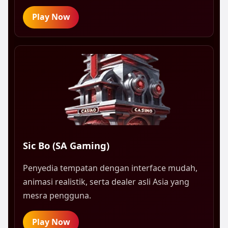
Play Now
Sic Bo (SA Gaming)
Penyedia tempatan dengan interface mudah,
animasi realistik, serta dealer asli Asia yang
mesra pengguna.
Play Now