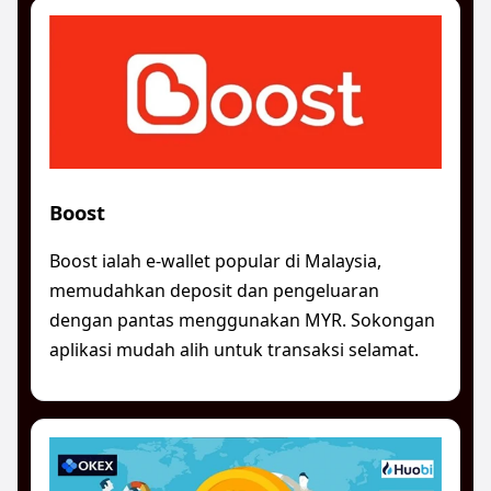
Boost
Boost ialah e-wallet popular di Malaysia,
memudahkan deposit dan pengeluaran
dengan pantas menggunakan MYR. Sokongan
aplikasi mudah alih untuk transaksi selamat.