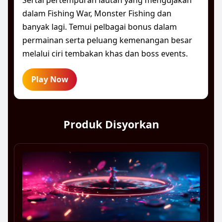
Sertai pertempuran lautan yang mengujakan
dalam Fishing War, Monster Fishing dan
banyak lagi. Temui pelbagai bonus dalam
permainan serta peluang kemenangan besar
melalui ciri tembakan khas dan boss events.
Play Now
Produk Disyorkan