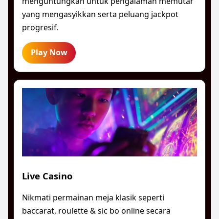
menguntungkan untuk pengalaman memutar
yang mengasyikkan serta peluang jackpot
progresif.
Play Now
Live Casino
Nikmati permainan meja klasik seperti
baccarat, roulette & sic bo online secara