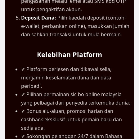
pengesahan melalui emel atau SMS kod OTP
untuk pengaktifan akaun.
Deposit Dana:
Pilih kaedah deposit (contoh:
e-wallet, perbankan online), masukkan jumlah
dan sahkan transaksi untuk mula bermain.
Kelebihan Platform
✔ Platform berlesen dan dikawal selia,
menjamin keselamatan dana dan data
peribadi.
✔ Pilihan permainan sic bo online malaysia
yang pelbagai dari penyedia terkemuka dunia.
✔ Bonus alu-aluan, promosi harian dan
cashback eksklusif untuk pemain baru dan
sedia ada.
✔ Sokongan pelanggan 24/7 dalam Bahasa