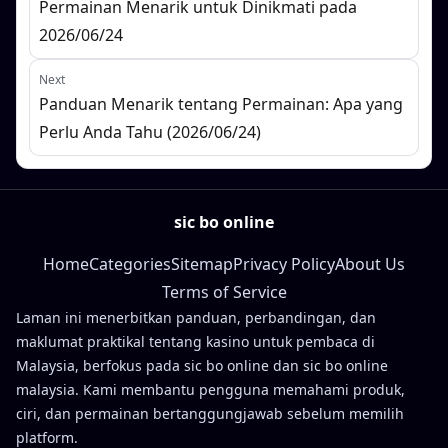
Permainan Menarik untuk Dinikmati pada
2026/06/24
Next
Panduan Menarik tentang Permainan: Apa yang
Perlu Anda Tahu (2026/06/24)
sic bo online
Home
Categories
Sitemap
Privacy Policy
About Us
Terms of Service
Laman ini menerbitkan panduan, perbandingan, dan
maklumat praktikal tentang kasino untuk pembaca di
Malaysia, berfokus pada sic bo online dan sic bo online
malaysia. Kami membantu pengguna memahami produk,
ciri, dan permainan bertanggungjawab sebelum memilih
platform.