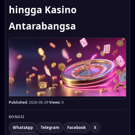
hingga Kasino
Antarabangsa
Published:
2026-06-29
·
Views:
0
KONGSI
WhatsApp
Telegram
Facebook
X