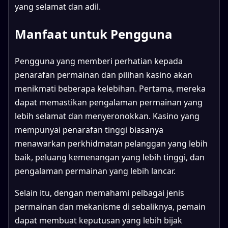
yang selamat dan adil.
Manfaat untuk Pengguna
Pengguna yang memberi perhatian kepada
penarafan permainan dan pilihan kasino akan
menikmati beberapa kelebihan. Pertama, mereka
dapat memastikan pengalaman permainan yang
lebih selamat dan menyeronokkan. Kasino yang
mempunyai penarafan tinggi biasanya
menawarkan perkhidmatan pelanggan yang lebih
baik, peluang kemenangan yang lebih tinggi, dan
pengalaman permainan yang lebih lancar.
Selain itu, dengan memahami pelbagai jenis
permainan dan mekanisme di sebaliknya, pemain
dapat membuat keputusan yang lebih bijak