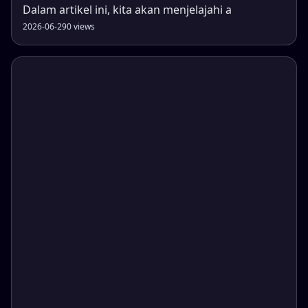
Dalam artikel ini, kita akan menjelajahi a
2026-06-29
0 views