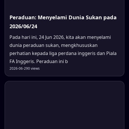
Peraduan: Menyelami Dunia Sukan pada
2026/06/24
Pada hari ini, 24 Jun 2026, kita akan menyelami
dunia peraduan sukan, mengkhususkan
perhatian kepada liga perdana inggeris dan Piala
FA Inggeris. Peraduan ini b
2026-06-29
0 views