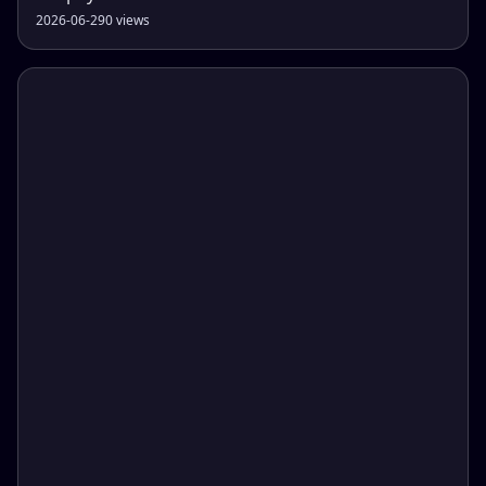
2026-06-29
0 views