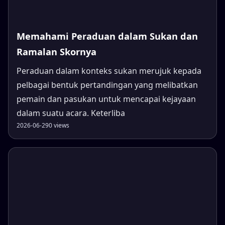
Memahami Peraduan dalam Sukan dan
Ramalan Skornya
Peraduan dalam konteks sukan merujuk kepada
pelbagai bentuk pertandingan yang melibatkan
pemain dan pasukan untuk mencapai kejayaan
dalam suatu acara. Keterliba
2026-06-29
0 views