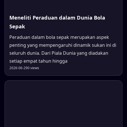
Meneliti Peraduan dalam Dunia Bola
Sepak
Peraduan dalam bola sepak merupakan aspek
penting yang mempengaruhi dinamik sukan ini di
seluruh dunia. Dari Piala Dunia yang diadakan
setiap empat tahun hingga
2026-06-29
0 views