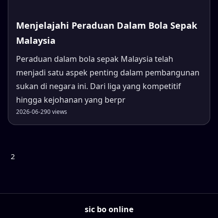
Menjelajahi Peraduan Dalam Bola Sepak
Malaysia
Peraduan dalam bola sepak Malaysia telah
menjadi satu aspek penting dalam pembangunan
sukan di negara ini. Dari liga yang kompetitif
hingga kejohanan yang berpr
2026-06-29
0 views
2
3
›
sic bo online