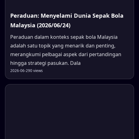
Peraduan: Menyelami Dunia Sepak Bola
Malaysia (2026/06/24)
Peraduan dalam konteks sepak bola Malaysia
adalah satu topik yang menarik dan penting,
merangkumi pelbagai aspek dari pertandingan
hingga strategi pasukan. Dala
2026-06-29
0 views