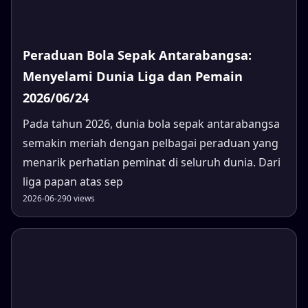
Peraduan Bola Sepak Antarabangsa:
Menyelami Dunia Liga dan Pemain
2026/06/24
Pada tahun 2026, dunia bola sepak antarabangsa
semakin meriah dengan pelbagai peraduan yang
menarik perhatian peminat di seluruh dunia. Dari
liga papan atas sep
2026-06-29
0 views