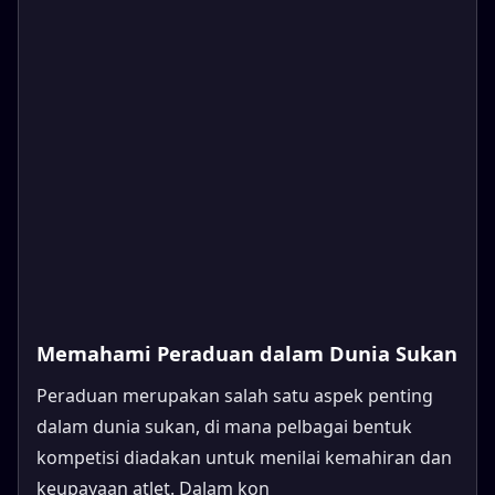
Memahami Peraduan dalam Dunia Sukan
Peraduan merupakan salah satu aspek penting
dalam dunia sukan, di mana pelbagai bentuk
kompetisi diadakan untuk menilai kemahiran dan
keupayaan atlet. Dalam kon