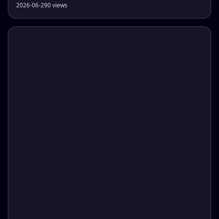
2026-06-29
0 views