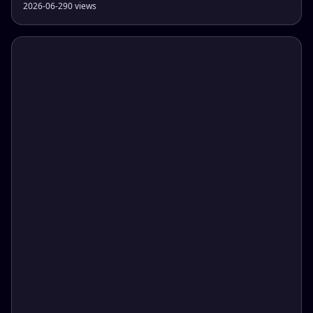
2026-06-29
0 views