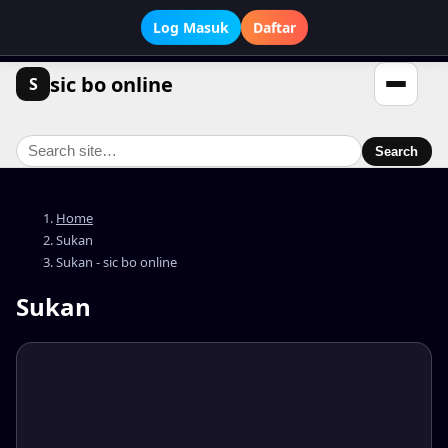
Log Masuk
Daftar
sic bo online
S
Search
Search
Home
Sukan
Sukan - sic bo online
Sukan