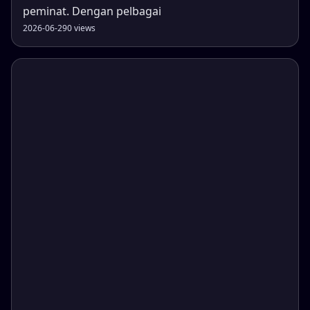
peminat. Dengan pelbagai
2026-06-29
0 views