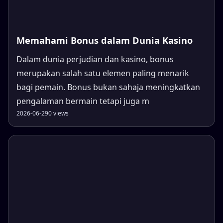
Memahami Bonus dalam Dunia Kasino
Dalam dunia perjudian dan kasino, bonus
merupakan salah satu elemen paling menarik
bagi pemain. Bonus bukan sahaja meningkatkan
pengalaman bermain tetapi juga m
2026-06-29
0 views