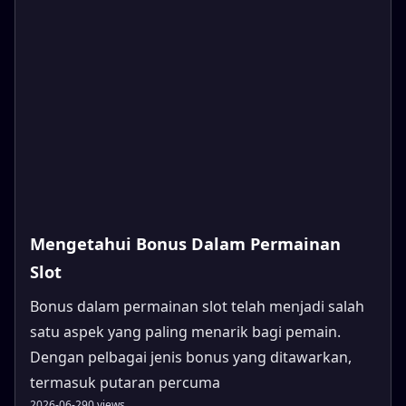
Mengetahui Bonus Dalam Permainan
Slot
Bonus dalam permainan slot telah menjadi salah
satu aspek yang paling menarik bagi pemain.
Dengan pelbagai jenis bonus yang ditawarkan,
termasuk putaran percuma
2026-06-29
0 views