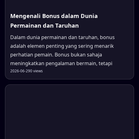
Mengenali Bonus dalam Dunia
Permainan dan Taruhan
Dalam dunia permainan dan taruhan, bonus
adalah elemen penting yang sering menarik
perhatian pemain. Bonus bukan sahaja
meningkatkan pengalaman bermain, tetapi
2026-06-29
0 views