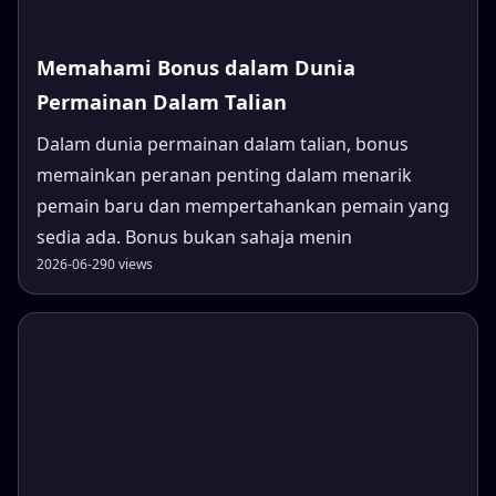
Memahami Bonus dalam Dunia
Permainan Dalam Talian
Dalam dunia permainan dalam talian, bonus
memainkan peranan penting dalam menarik
pemain baru dan mempertahankan pemain yang
sedia ada. Bonus bukan sahaja menin
2026-06-29
0 views