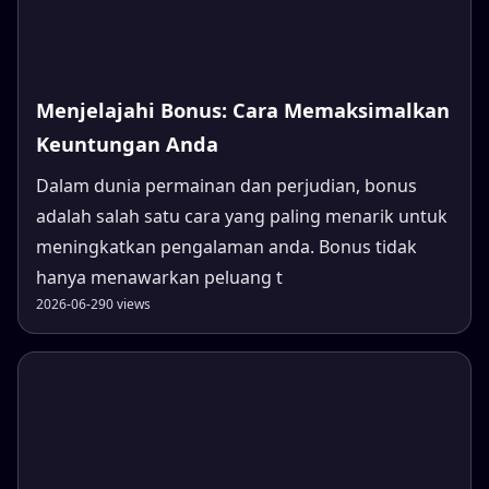
Menjelajahi Bonus: Cara Memaksimalkan
Keuntungan Anda
Dalam dunia permainan dan perjudian, bonus
adalah salah satu cara yang paling menarik untuk
meningkatkan pengalaman anda. Bonus tidak
hanya menawarkan peluang t
2026-06-29
0 views