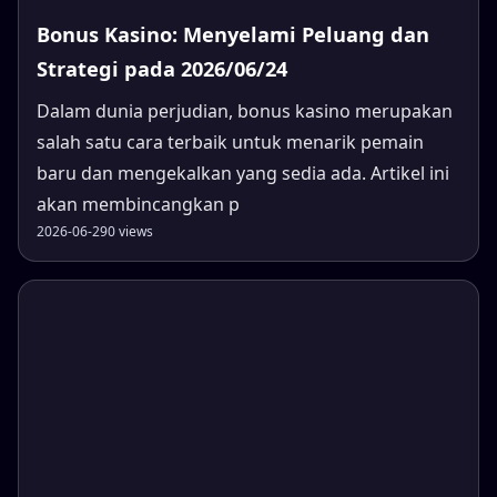
Bonus Kasino: Menyelami Peluang dan
Strategi pada 2026/06/24
Dalam dunia perjudian, bonus kasino merupakan
salah satu cara terbaik untuk menarik pemain
baru dan mengekalkan yang sedia ada. Artikel ini
akan membincangkan p
2026-06-29
0 views