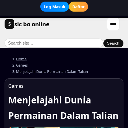
Log Masuk
Daftar
sic bo online
S
Search
Search
Home
Games
Menjelajahi Dunia Permainan Dalam Talian
Games
Menjelajahi Dunia
Permainan Dalam Talian