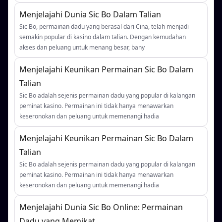
Menjelajahi Dunia Sic Bo Dalam Talian
Sic Bo, permainan dadu yang berasal dari Cina, telah menjadi
semakin popular di kasino dalam talian. Dengan kemudahan
akses dan peluang untuk menang besar, bany
Menjelajahi Keunikan Permainan Sic Bo Dalam
Talian
Sic Bo adalah sejenis permainan dadu yang popular di kalangan
peminat kasino. Permainan ini tidak hanya menawarkan
keseronokan dan peluang untuk memenangi hadia
Menjelajahi Keunikan Permainan Sic Bo Dalam
Talian
Sic Bo adalah sejenis permainan dadu yang popular di kalangan
peminat kasino. Permainan ini tidak hanya menawarkan
keseronokan dan peluang untuk memenangi hadia
Menjelajahi Dunia Sic Bo Online: Permainan
Dadu yang Memikat