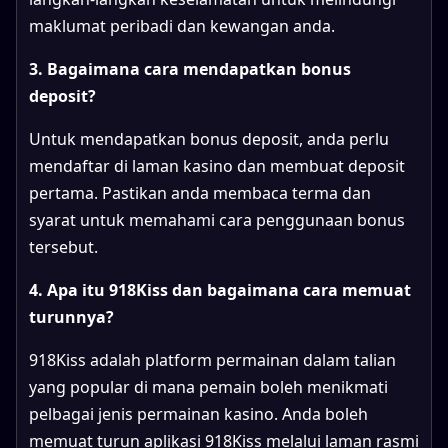
maklumat peribadi dan kewangan anda.
3. Bagaimana cara mendapatkan bonus
deposit?
Untuk mendapatkan bonus deposit, anda perlu
mendaftar di laman kasino dan membuat deposit
pertama. Pastikan anda membaca terma dan
syarat untuk memahami cara penggunaan bonus
tersebut.
4. Apa itu 918Kiss dan bagaimana cara memuat
turunnya?
918Kiss adalah platform permainan dalam talian
yang popular di mana pemain boleh menikmati
pelbagai jenis permainan kasino. Anda boleh
memuat turun aplikasi 918Kiss melalui laman rasmi