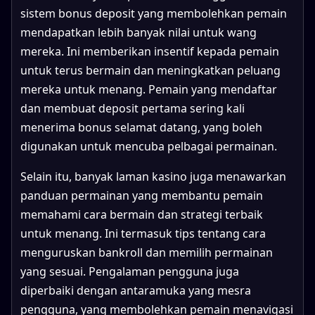
sistem bonus deposit yang membolehkan pemain
mendapatkan lebih banyak nilai untuk wang
mereka. Ini memberikan insentif kepada pemain
untuk terus bermain dan meningkatkan peluang
mereka untuk menang. Pemain yang mendaftar
dan membuat deposit pertama sering kali
menerima bonus selamat datang, yang boleh
digunakan untuk mencuba pelbagai permainan.
Selain itu, banyak laman kasino juga menawarkan
panduan permainan yang membantu pemain
memahami cara bermain dan strategi terbaik
untuk menang. Ini termasuk tips tentang cara
menguruskan bankroll dan memilih permainan
yang sesuai. Pengalaman pengguna juga
diperbaiki dengan antaramuka yang mesra
pengguna, yang membolehkan pemain menavigasi