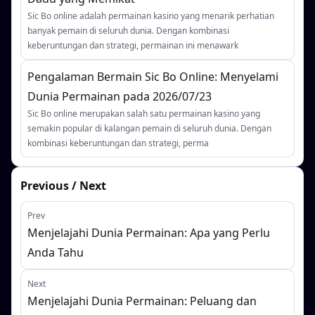
Sic Bo online adalah permainan kasino yang menarik perhatian
banyak pemain di seluruh dunia. Dengan kombinasi
keberuntungan dan strategi, permainan ini menawark
Pengalaman Bermain Sic Bo Online: Menyelami
Dunia Permainan pada 2026/07/23
Sic Bo online merupakan salah satu permainan kasino yang
semakin popular di kalangan pemain di seluruh dunia. Dengan
kombinasi keberuntungan dan strategi, perma
Previous / Next
Prev
Menjelajahi Dunia Permainan: Apa yang Perlu
Anda Tahu
Next
Menjelajahi Dunia Permainan: Peluang dan