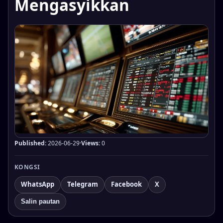
Mengasyikkan
Published:
2026-06-29
·
Views:
0
KONGSI
WhatsApp
Telegram
Facebook
X
Salin pautan