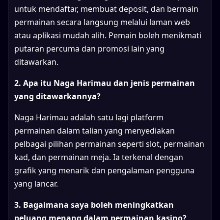
untuk mendaftar, membuat deposit, dan bermain
permainan secara langsung melalui laman web
atau aplikasi mudah alih. Pemain boleh menikmati
putaran percuma dan promosi lain yang
ditawarkan.
2. Apa itu Naga Harimau dan jenis permainan
yang ditawarkannya?
Naga Harimau adalah satu lagi platform
permainan dalam talian yang menyediakan
pelbagai pilihan permainan seperti slot, permainan
kad, dan permainan meja. Ia terkenal dengan
grafik yang menarik dan pengalaman pengguna
yang lancar.
3. Bagaimana saya boleh meningkatkan
peluang menang dalam permainan kasino?