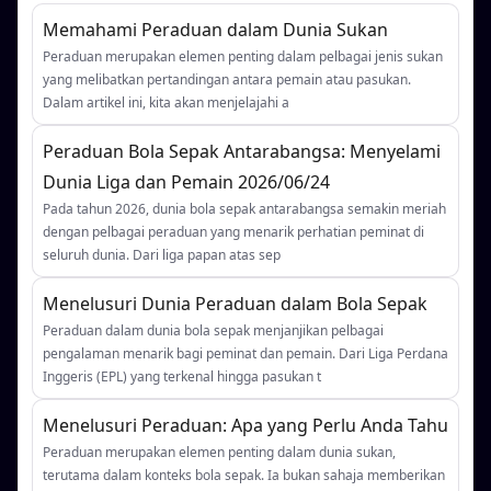
Memahami Peraduan dalam Dunia Sukan
Peraduan merupakan elemen penting dalam pelbagai jenis sukan
yang melibatkan pertandingan antara pemain atau pasukan.
Dalam artikel ini, kita akan menjelajahi a
Peraduan Bola Sepak Antarabangsa: Menyelami
Dunia Liga dan Pemain 2026/06/24
Pada tahun 2026, dunia bola sepak antarabangsa semakin meriah
dengan pelbagai peraduan yang menarik perhatian peminat di
seluruh dunia. Dari liga papan atas sep
Menelusuri Dunia Peraduan dalam Bola Sepak
Peraduan dalam dunia bola sepak menjanjikan pelbagai
pengalaman menarik bagi peminat dan pemain. Dari Liga Perdana
Inggeris (EPL) yang terkenal hingga pasukan t
Menelusuri Peraduan: Apa yang Perlu Anda Tahu
Peraduan merupakan elemen penting dalam dunia sukan,
terutama dalam konteks bola sepak. Ia bukan sahaja memberikan