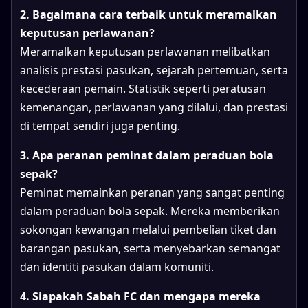
2. Bagaimana cara terbaik untuk meramalkan
keputusan perlawanan?
Meramalkan keputusan perlawanan melibatkan
analisis prestasi pasukan, sejarah pertemuan, serta
kecederaan pemain. Statistik seperti peratusan
kemenangan, perlawanan yang dilalui, dan prestasi
di tempat sendiri juga penting.
3. Apa peranan peminat dalam peraduan bola
sepak?
Peminat memainkan peranan yang sangat penting
dalam peraduan bola sepak. Mereka memberikan
sokongan kewangan melalui pembelian tiket dan
barangan pasukan, serta menyebarkan semangat
dan identiti pasukan dalam komuniti.
4. Siapakah Sabah FC dan mengapa mereka