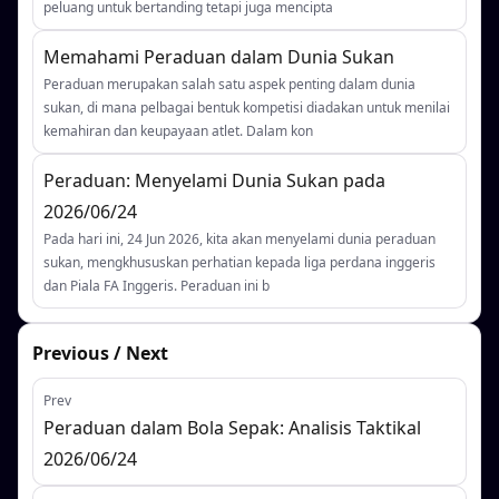
peluang untuk bertanding tetapi juga mencipta
Memahami Peraduan dalam Dunia Sukan
Peraduan merupakan salah satu aspek penting dalam dunia
sukan, di mana pelbagai bentuk kompetisi diadakan untuk menilai
kemahiran dan keupayaan atlet. Dalam kon
Peraduan: Menyelami Dunia Sukan pada
2026/06/24
Pada hari ini, 24 Jun 2026, kita akan menyelami dunia peraduan
sukan, mengkhususkan perhatian kepada liga perdana inggeris
dan Piala FA Inggeris. Peraduan ini b
Previous / Next
Prev
Peraduan dalam Bola Sepak: Analisis Taktikal
2026/06/24