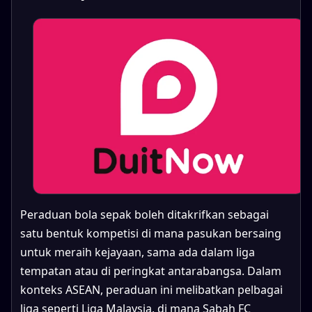
Peraduan bola sepak boleh ditakrifkan sebagai
satu bentuk kompetisi di mana pasukan bersaing
untuk meraih kejayaan, sama ada dalam liga
tempatan atau di peringkat antarabangsa. Dalam
konteks ASEAN, peraduan ini melibatkan pelbagai
liga seperti Liga Malaysia, di mana Sabah FC