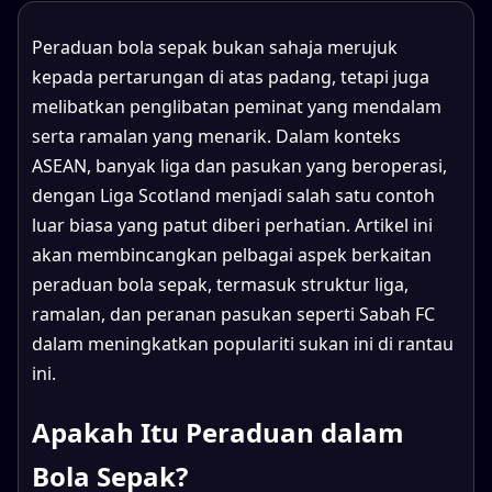
Peraduan bola sepak bukan sahaja merujuk
kepada pertarungan di atas padang, tetapi juga
melibatkan penglibatan peminat yang mendalam
serta ramalan yang menarik. Dalam konteks
ASEAN, banyak liga dan pasukan yang beroperasi,
dengan Liga Scotland menjadi salah satu contoh
luar biasa yang patut diberi perhatian. Artikel ini
akan membincangkan pelbagai aspek berkaitan
peraduan bola sepak, termasuk struktur liga,
ramalan, dan peranan pasukan seperti Sabah FC
dalam meningkatkan populariti sukan ini di rantau
ini.
Apakah Itu Peraduan dalam
Bola Sepak?