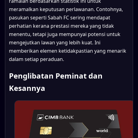
ramalan berdasarkan statistik ini untuk
meramalkan keputusan perlawanan. Contohnya,
pasukan seperti Sabah FC sering mendapat
perhatian kerana prestasi mereka yang tidak
menentu, tetapi juga mempunyai potensi untuk
mengejutkan lawan yang lebih kuat. Ini
memberikan elemen ketidakpastian yang menarik
dalam setiap peraduan.
Penglibatan Peminat dan
Kesannya