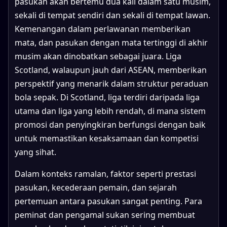
pasukan akan bertemu dua kali dalam satu musim,
sekali di tempat sendiri dan sekali di tempat lawan.
Kemenangan dalam perlawanan memberikan
mata, dan pasukan dengan mata tertinggi di akhir
musim akan dinobatkan sebagai juara. Liga
Scotland, walaupun jauh dari ASEAN, memberikan
perspektif yang menarik dalam struktur peraduan
bola sepak. Di Scotland, liga terdiri daripada liga
utama dan liga yang lebih rendah, di mana sistem
promosi dan penyingkiran berfungsi dengan baik
untuk memastikan kesaksamaan dan kompetisi
yang sihat.
Dalam konteks ramalan, faktor seperti prestasi
pasukan, kecederaan pemain, dan sejarah
pertemuan antara pasukan sangat penting. Para
peminat dan pengamal sukan sering membuat