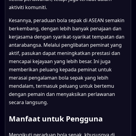
aktiviti komuniti.
Kesannya, peraduan bola sepak di ASEAN semakin
berkembang, dengan lebih banyak penajaan dan
kerjasama dengan syarikat-syarikat tempatan dan
antarabangsa. Melalui penglibatan peminat yang
aktif, pasukan dapat meningkatkan prestasi dan
mencapai kejayaan yang lebih besar. Ini juga
memberikan peluang kepada peminat untuk
merasai pengalaman bola sepak yang lebih
mendalam, termasuk peluang untuk bertemu
dengan pemain dan menyaksikan perlawanan
secara langsung.
Manfaat untuk Pengguna
Mengikuti peraduan bola sepak, khususnya di