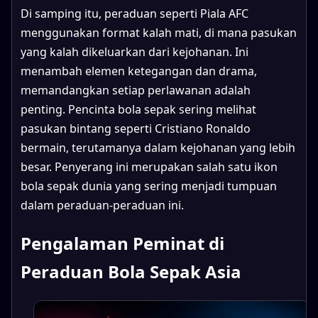
Di samping itu, peraduan seperti Piala AFC
menggunakan format kalah mati, di mana pasukan
yang kalah dikeluarkan dari kejohanan. Ini
menambah elemen ketegangan dan drama,
memandangkan setiap perlawanan adalah
penting. Pencinta bola sepak sering melihat
pasukan bintang seperti Cristiano Ronaldo
bermain, terutamanya dalam kejohanan yang lebih
besar. Penyerang ini merupakan salah satu ikon
bola sepak dunia yang sering menjadi tumpuan
dalam peraduan-peraduan ini.
Pengalaman Peminat di
Peraduan Bola Sepak Asia