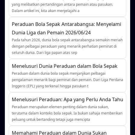
yang melibatkan pertandingan antara pemain atau pasukan.
Dalam artikel ini, kita akan menjelajahi a
Peraduan Bola Sepak Antarabangsa: Menyelami
Dunia Liga dan Pemain 2026/06/24
Pada tahun 2026, dunia bola sepak antarabangsa semakin meriah
dengan pelbagai peraduan yang menarik perhatian peminat di
seluruh dunia. Dari liga papan atas sep
Menelusuri Dunia Peraduan dalam Bola Sepak
Peraduan dalam dunia bola sepak menjanjikan pelbagai
pengalaman menarik bagi peminat dan pemain. Dari Liga Perdana
Inggeris (EPL) yang terkenal hingga pasukan t
Menelusuri Peraduan: Apa yang Perlu Anda Tahu
Peraduan merupakan elemen penting dalam dunia sukan,
terutama dalam konteks bola sepak. Ia bukan sahaja memberikan
peluang untuk bertanding tetapi juga mencipta
Memahami Peraduan dalam Dunia Sukan