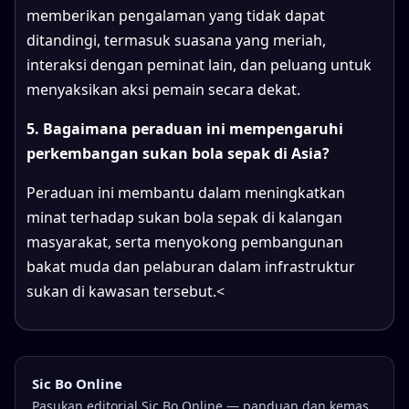
memberikan pengalaman yang tidak dapat
ditandingi, termasuk suasana yang meriah,
interaksi dengan peminat lain, dan peluang untuk
menyaksikan aksi pemain secara dekat.
5. Bagaimana peraduan ini mempengaruhi
perkembangan sukan bola sepak di Asia?
Peraduan ini membantu dalam meningkatkan
minat terhadap sukan bola sepak di kalangan
masyarakat, serta menyokong pembangunan
bakat muda dan pelaburan dalam infrastruktur
sukan di kawasan tersebut.<
Sic Bo Online
Pasukan editorial Sic Bo Online — panduan dan kemas