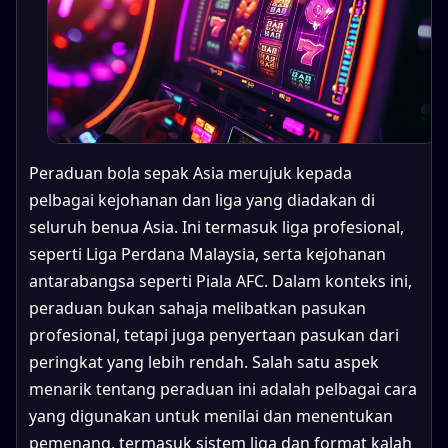
Peraduan bola sepak Asia merujuk kepada
pelbagai kejohanan dan liga yang diadakan di
seluruh benua Asia. Ini termasuk liga profesional,
seperti Liga Perdana Malaysia, serta kejohanan
antarabangsa seperti Piala AFC. Dalam konteks ini,
peraduan bukan sahaja melibatkan pasukan
profesional, tetapi juga penyertaan pasukan dari
peringkat yang lebih rendah. Salah satu aspek
menarik tentang peraduan ini adalah pelbagai cara
yang digunakan untuk menilai dan menentukan
pemenang, termasuk sistem liga dan format kalah