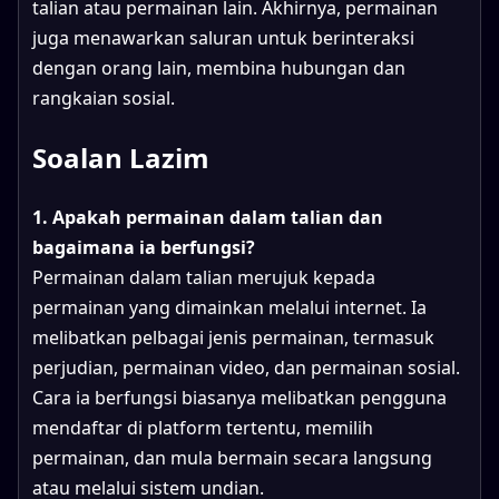
talian atau permainan lain. Akhirnya, permainan
juga menawarkan saluran untuk berinteraksi
dengan orang lain, membina hubungan dan
rangkaian sosial.
Soalan Lazim
1. Apakah permainan dalam talian dan
bagaimana ia berfungsi?
Permainan dalam talian merujuk kepada
permainan yang dimainkan melalui internet. Ia
melibatkan pelbagai jenis permainan, termasuk
perjudian, permainan video, dan permainan sosial.
Cara ia berfungsi biasanya melibatkan pengguna
mendaftar di platform tertentu, memilih
permainan, dan mula bermain secara langsung
atau melalui sistem undian.