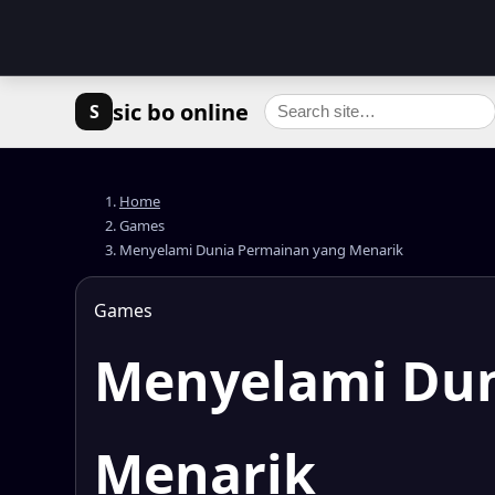
sic bo online
S
Search
Home
Games
Menyelami Dunia Permainan yang Menarik
Games
Menyelami Dun
Menarik