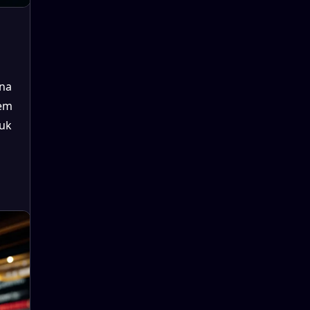
una
tem
suk