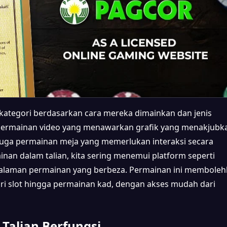
kategori berdasarkan cara mereka dimainkan dan jenis
permainan video yang menawarkan grafik yang menakjubk
t juga permainan meja yang memerlukan interaksi secara
nan dalam talian, kita sering menemui platform seperti
alaman permainan yang berbeza. Permainan ini membole
ri slot hingga permainan kad, dengan akses mudah dari
alian Berfungsi