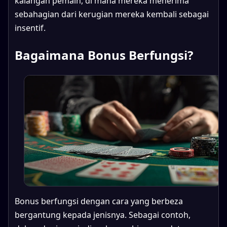
kalangan pemain, di mana mereka menerima
sebahagian dari kerugian mereka kembali sebagai
insentif.
Bagaimana Bonus Berfungsi?
Bonus berfungsi dengan cara yang berbeza
bergantung kepada jenisnya. Sebagai contoh,