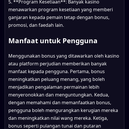
5. **Program Kesetiaan**: Banyak kasino
menawarkan program kesetiaan yang memberi
ganjaran kepada pemain tetap dengan bonus,
promosi, dan faedah lain.
Manfaat untuk Pengguna
Menggunakan bonus yang ditawarkan oleh kasino
atau platform perjudian memberikan banyak
manfaat kepada pengguna. Pertama, bonus
meningkatkan peluang menang, yang boleh
menjadikan pengalaman permainan lebih
menyeronokkan dan menguntungkan. Kedua,
dengan memahami dan memanfaatkan bonus,
pengguna boleh mengurangkan kerugian mereka
dan meningkatkan nilai wang mereka. Ketiga,
bonus seperti pulangan tunai dan putaran