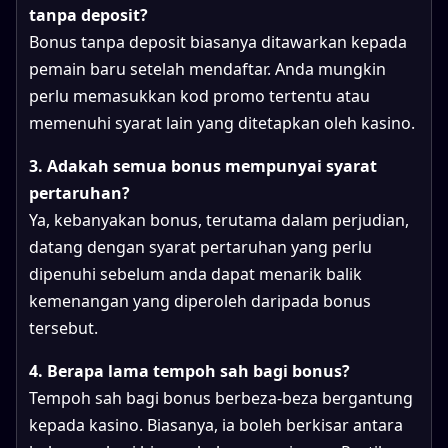
tanpa deposit?
Bonus tanpa deposit biasanya ditawarkan kepada
pemain baru setelah mendaftar. Anda mungkin
perlu memasukkan kod promo tertentu atau
memenuhi syarat lain yang ditetapkan oleh kasino.
3. Adakah semua bonus mempunyai syarat
pertaruhan?
Ya, kebanyakan bonus, terutama dalam perjudian,
datang dengan syarat pertaruhan yang perlu
dipenuhi sebelum anda dapat menarik balik
kemenangan yang diperoleh daripada bonus
tersebut.
4. Berapa lama tempoh sah bagi bonus?
Tempoh sah bagi bonus berbeza-beza bergantung
kepada kasino. Biasanya, ia boleh berkisar antara