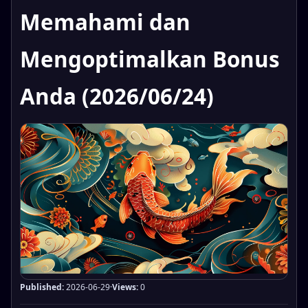
Memahami dan
Mengoptimalkan Bonus
Anda (2026/06/24)
Published:
2026-06-29
·
Views:
0