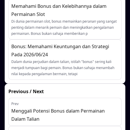
Memahami Bonus dan Kelebihannya dalam
Permainan Slot
Di dunia permainan slot, bonus memainkan peranan yang sangat
penting dalam menarik pemain dan meningkatkan pengalaman
permainan. Bonus bukan sahaja memberikan p
Bonus: Memahami Keuntungan dan Strategi
Pada 2026/06/24
Dalam dunia perjudian dalam talian, istilah "bonus" sering kali
menjadi tumpuan bagi pemain. Bonus bukan sahaja menambah
nilai kepada pengalaman bermain, tetapi
Previous / Next
Prev
Menggali Potensi Bonus dalam Permainan
Dalam Talian