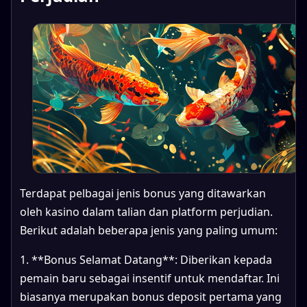
Terdapat pelbagai jenis bonus yang ditawarkan
oleh kasino dalam talian dan platform perjudian.
Berikut adalah beberapa jenis yang paling umum:
1. **Bonus Selamat Datang**: Diberikan kepada
pemain baru sebagai insentif untuk mendaftar. Ini
biasanya merupakan bonus deposit pertama yang