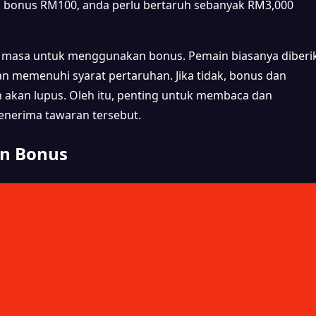
ma bonus RM100, anda perlu bertaruh sebanyak RM3,000
ad masa untuk menggunakan bonus. Pemain biasanya diberi
 memenuhi syarat pertaruhan. Jika tidak, bonus dan
akan lupus. Oleh itu, penting untuk membaca dan
nerima tawaran tersebut.
n Bonus