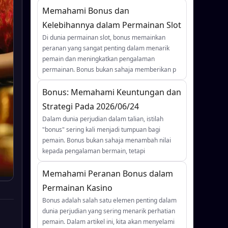
Memahami Bonus dan
Kelebihannya dalam Permainan Slot
Di dunia permainan slot, bonus memainkan
peranan yang sangat penting dalam menarik
pemain dan meningkatkan pengalaman
permainan. Bonus bukan sahaja memberikan p
Bonus: Memahami Keuntungan dan
Strategi Pada 2026/06/24
Dalam dunia perjudian dalam talian, istilah
"bonus" sering kali menjadi tumpuan bagi
pemain. Bonus bukan sahaja menambah nilai
kepada pengalaman bermain, tetapi
Memahami Peranan Bonus dalam
Permainan Kasino
Bonus adalah salah satu elemen penting dalam
dunia perjudian yang sering menarik perhatian
pemain. Dalam artikel ini, kita akan menyelami