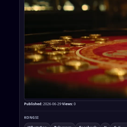
Published:
2026-06-29
·
Views:
0
KONGSI