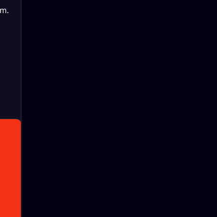
rm.
a