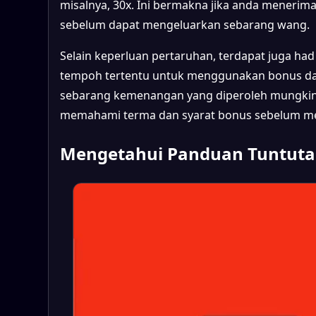
misalnya, 30x. Ini bermakna jika anda meneri
sebelum dapat mengeluarkan sebarang wang.
Selain keperluan pertaruhan, terdapat juga h
tempoh tertentu untuk menggunakan bonus dan
sebarang kemenangan yang diperoleh mungkin 
memahami terma dan syarat bonus sebelum me
Mengetahui Panduan Tuntuta