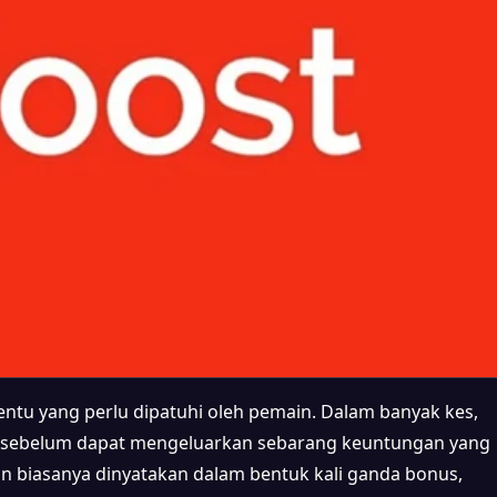
ntu yang perlu dipatuhi oleh pemain. Dalam banyak kes,
 sebelum dapat mengeluarkan sebarang keuntungan yang
n biasanya dinyatakan dalam bentuk kali ganda bonus,