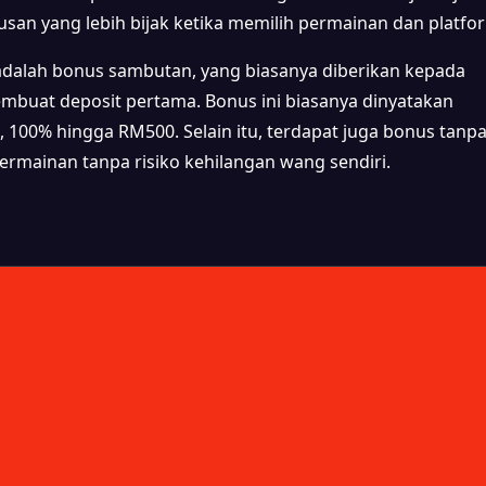
an yang lebih bijak ketika memilih permainan dan platfo
 adalah bonus sambutan, yang biasanya diberikan kepada
buat deposit pertama. Bonus ini biasanya dinyatakan
 100% hingga RM500. Selain itu, terdapat juga bonus tanp
mainan tanpa risiko kehilangan wang sendiri.