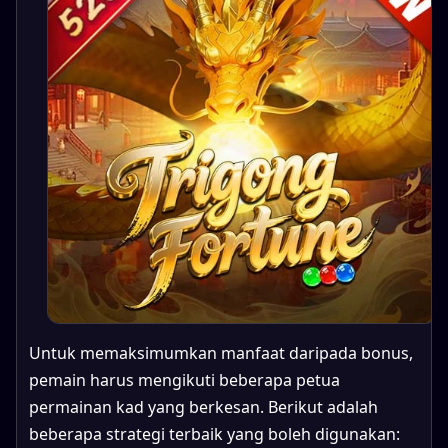
Untuk memaksimumkan manfaat daripada bonus,
pemain harus mengikuti beberapa petua
permainan kad yang berkesan. Berikut adalah
beberapa strategi terbaik yang boleh digunakan: