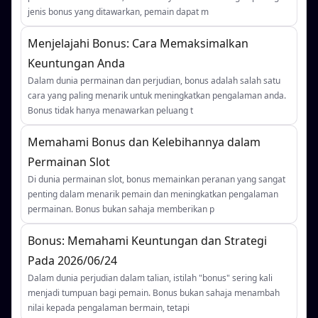
jenis bonus yang ditawarkan, pemain dapat m
Menjelajahi Bonus: Cara Memaksimalkan
Keuntungan Anda
Dalam dunia permainan dan perjudian, bonus adalah salah satu
cara yang paling menarik untuk meningkatkan pengalaman anda.
Bonus tidak hanya menawarkan peluang t
Memahami Bonus dan Kelebihannya dalam
Permainan Slot
Di dunia permainan slot, bonus memainkan peranan yang sangat
penting dalam menarik pemain dan meningkatkan pengalaman
permainan. Bonus bukan sahaja memberikan p
Bonus: Memahami Keuntungan dan Strategi
Pada 2026/06/24
Dalam dunia perjudian dalam talian, istilah "bonus" sering kali
menjadi tumpuan bagi pemain. Bonus bukan sahaja menambah
nilai kepada pengalaman bermain, tetapi