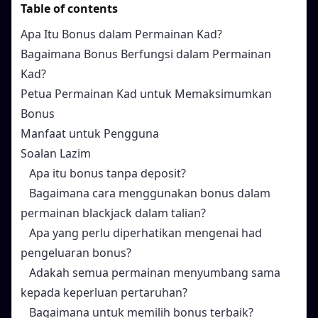
Table of contents
Apa Itu Bonus dalam Permainan Kad?
Bagaimana Bonus Berfungsi dalam Permainan
Kad?
Petua Permainan Kad untuk Memaksimumkan
Bonus
Manfaat untuk Pengguna
Soalan Lazim
Apa itu bonus tanpa deposit?
Bagaimana cara menggunakan bonus dalam
permainan blackjack dalam talian?
Apa yang perlu diperhatikan mengenai had
pengeluaran bonus?
Adakah semua permainan menyumbang sama
kepada keperluan pertaruhan?
Bagaimana untuk memilih bonus terbaik?