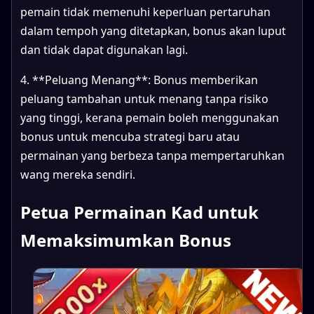
pemain tidak memenuhi keperluan pertaruhan
dalam tempoh yang ditetapkan, bonus akan luput
dan tidak dapat digunakan lagi.
4. **Peluang Menang**: Bonus memberikan
peluang tambahan untuk menang tanpa risiko
yang tinggi, kerana pemain boleh menggunakan
bonus untuk mencuba strategi baru atau
permainan yang berbeza tanpa mempertaruhkan
wang mereka sendiri.
Petua Permainan Kad untuk
Memaksimumkan Bonus