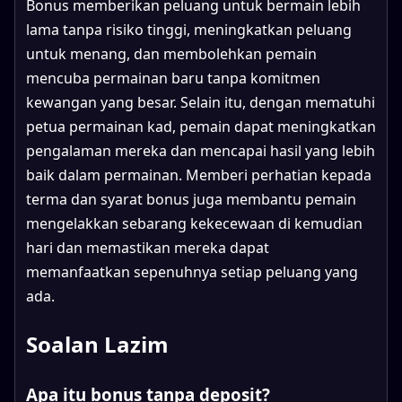
Bonus memberikan peluang untuk bermain lebih
lama tanpa risiko tinggi, meningkatkan peluang
untuk menang, dan membolehkan pemain
mencuba permainan baru tanpa komitmen
kewangan yang besar. Selain itu, dengan mematuhi
petua permainan kad, pemain dapat meningkatkan
pengalaman mereka dan mencapai hasil yang lebih
baik dalam permainan. Memberi perhatian kepada
terma dan syarat bonus juga membantu pemain
mengelakkan sebarang kekecewaan di kemudian
hari dan memastikan mereka dapat
memanfaatkan sepenuhnya setiap peluang yang
ada.
Soalan Lazim
Apa itu bonus tanpa deposit?