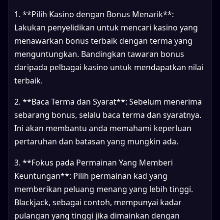
1. **Pilih Kasino dengan Bonus Menarik**:
Lakukan penyelidikan untuk mencari kasino yang
menawarkan bonus terbaik dengan terma yang
menguntungkan. Bandingkan tawaran bonus
daripada pelbagai kasino untuk mendapatkan nilai
terbaik.
2. **Baca Terma dan Syarat**: Sebelum menerima
sebarang bonus, selalu baca terma dan syaratnya.
Ini akan membantu anda memahami keperluan
pertaruhan dan batasan yang mungkin ada.
3. **Fokus pada Permainan Yang Memberi
Keuntungan**: Pilih permainan kad yang
memberikan peluang menang yang lebih tinggi.
Blackjack, sebagai contoh, mempunyai kadar
pulangan yang tinggi jika dimainkan dengan