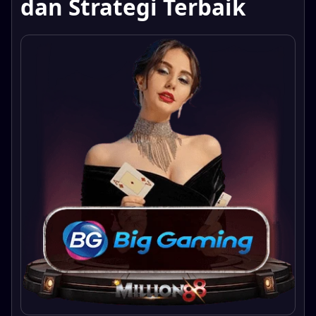
dan Strategi Terbaik