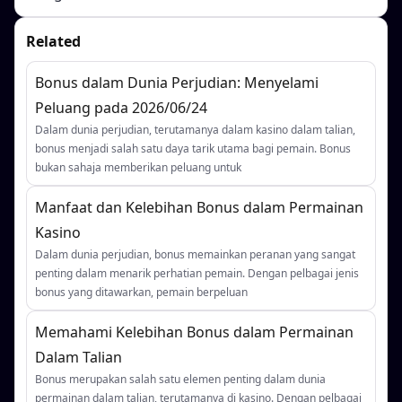
Related
Bonus dalam Dunia Perjudian: Menyelami
Peluang pada 2026/06/24
Dalam dunia perjudian, terutamanya dalam kasino dalam talian,
bonus menjadi salah satu daya tarik utama bagi pemain. Bonus
bukan sahaja memberikan peluang untuk
Manfaat dan Kelebihan Bonus dalam Permainan
Kasino
Dalam dunia perjudian, bonus memainkan peranan yang sangat
penting dalam menarik perhatian pemain. Dengan pelbagai jenis
bonus yang ditawarkan, pemain berpeluan
Memahami Kelebihan Bonus dalam Permainan
Dalam Talian
Bonus merupakan salah satu elemen penting dalam dunia
permainan dalam talian, terutamanya di kasino. Dengan pelbagai