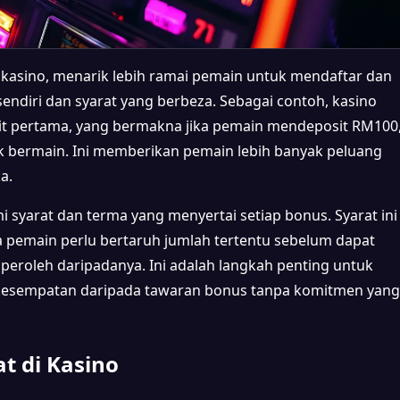
 kasino, menarik lebih ramai pemain untuk mendaftar dan
endiri dan syarat yang berbeza. Sebagai contoh, kasino
 pertama, yang bermakna jika pemain mendeposit RM100
bermain. Ini memberikan pemain lebih banyak peluang
a.
yarat dan terma yang menyertai setiap bonus. Syarat ini
a pemain perlu bertaruh jumlah tertentu sebelum dapat
roleh daripadanya. Ini adalah langkah penting untuk
esempatan daripada tawaran bonus tanpa komitmen yang
t di Kasino