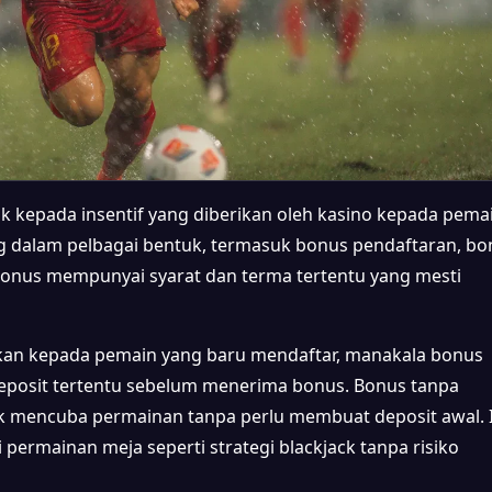
 kepada insentif yang diberikan oleh kasino kepada pema
ng dalam pelbagai bentuk, termasuk bonus pendaftaran, bo
s bonus mempunyai syarat dan terma tertentu yang mesti
ikan kepada pemain yang baru mendaftar, manakala bonus
posit tertentu sebelum menerima bonus. Bonus tanpa
uk mencuba permainan tanpa perlu membuat deposit awal. I
rmainan meja seperti strategi blackjack tanpa risiko