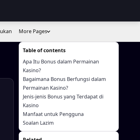
Sukan
More Pages
Table of contents
Apa Itu Bonus dalam Permainan
Kasino?
Bagaimana Bonus Berfungsi dalam
Permainan Kasino?
Jenis-jenis Bonus yang Terdapat di
Kasino
Manfaat untuk Pengguna
Soalan Lazim
Related