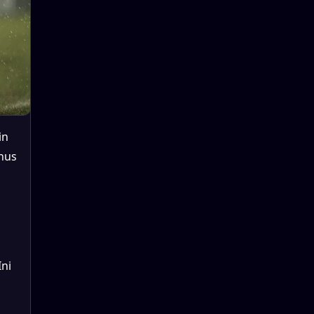
in
nus
ni