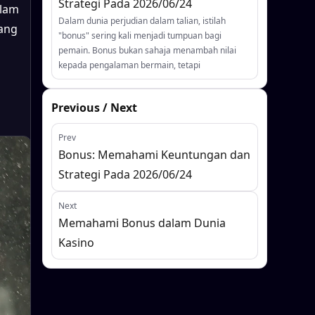
Strategi Pada 2026/06/24
alam
Dalam dunia perjudian dalam talian, istilah
yang
"bonus" sering kali menjadi tumpuan bagi
pemain. Bonus bukan sahaja menambah nilai
kepada pengalaman bermain, tetapi
Previous / Next
Prev
Bonus: Memahami Keuntungan dan
Strategi Pada 2026/06/24
Next
Memahami Bonus dalam Dunia
Kasino