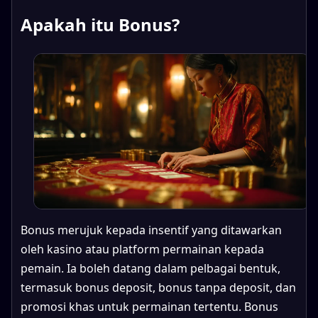
Apakah itu Bonus?
Bonus merujuk kepada insentif yang ditawarkan
oleh kasino atau platform permainan kepada
pemain. Ia boleh datang dalam pelbagai bentuk,
termasuk bonus deposit, bonus tanpa deposit, dan
promosi khas untuk permainan tertentu. Bonus