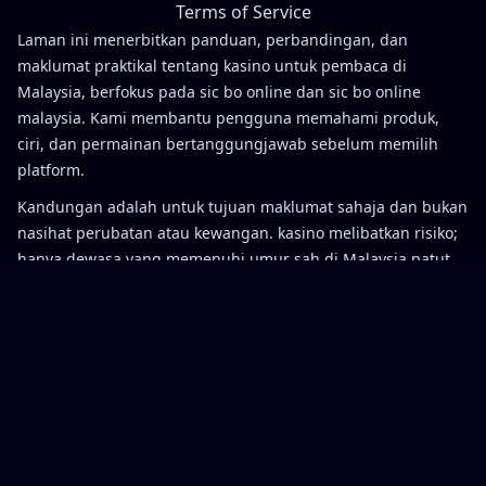
Terms of Service
Laman ini menerbitkan panduan, perbandingan, dan
maklumat praktikal tentang kasino untuk pembaca di
Malaysia, berfokus pada sic bo online dan sic bo online
malaysia. Kami membantu pengguna memahami produk,
ciri, dan permainan bertanggungjawab sebelum memilih
platform.
Kandungan adalah untuk tujuan maklumat sahaja dan bukan
nasihat perubatan atau kewangan. kasino melibatkan risiko;
hanya dewasa yang memenuhi umur sah di Malaysia patut
menyertai. Sila bermain secara bertanggungjawab.
Penerbit:
Sic Bo Online
Kandungan ditulis untuk pembaca dewasa di Malaysia yang berminat
dengan sic bo online dan sic bo online malaysia.
Hubungi:
support@runyuedental.com
Liputan sukan adalah untuk maklumat dan tontonan