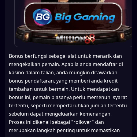
Bonus berfungsi sebagai alat untuk menarik dan
mengekalkan pemain. Apabila anda mendaftar di
kasino dalam talian, anda mungkin ditawarkan
bonus pendaftaran, yang memberi anda kredit
tambahan untuk bermain. Untuk mendapatkan
bonus ini, pemain biasanya perlu memenuhi syarat
tertentu, seperti mempertaruhkan jumlah tertentu
sebelum dapat mengeluarkan kemenangan.
Proses ini dikenali sebagai "rollover" dan
merupakan langkah penting untuk memastikan