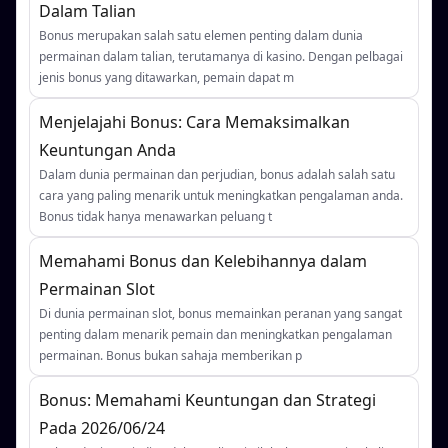
Dalam Talian
Bonus merupakan salah satu elemen penting dalam dunia
permainan dalam talian, terutamanya di kasino. Dengan pelbagai
jenis bonus yang ditawarkan, pemain dapat m
Menjelajahi Bonus: Cara Memaksimalkan
Keuntungan Anda
Dalam dunia permainan dan perjudian, bonus adalah salah satu
cara yang paling menarik untuk meningkatkan pengalaman anda.
Bonus tidak hanya menawarkan peluang t
Memahami Bonus dan Kelebihannya dalam
Permainan Slot
Di dunia permainan slot, bonus memainkan peranan yang sangat
penting dalam menarik pemain dan meningkatkan pengalaman
permainan. Bonus bukan sahaja memberikan p
Bonus: Memahami Keuntungan dan Strategi
Pada 2026/06/24