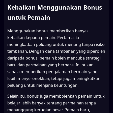
Kebaikan Menggunakan Bonus
untuk Pemain
Menggunakan bonus memberikan banyak
kebaikan kepada pemain. Pertama, ia
meningkatkan peluang untuk menang tanpa risiko
tambahan. Dengan dana tambahan yang diperoleh
daripada bonus, pemain boleh mencuba strategi
baru dan permainan yang berbeza. Ini bukan
sahaja memberikan pengalaman bermain yang
lebih menyeronokkan, tetapi juga meningkatkan
peluang untuk menjana keuntungan.
Selain itu, bonus juga membolehkan pemain untuk
belajar lebih banyak tentang permainan tanpa
menanggung kerugian besar. Pemain baru,