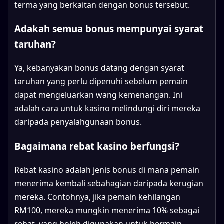
terma yang berkaitan dengan bonus tersebut.
Adakah semua bonus mempunyai syarat
taruhan?
Ya, kebanyakan bonus datang dengan syarat
taruhan yang perlu dipenuhi sebelum pemain
dapat mengeluarkan wang kemenangan. Ini
adalah cara untuk kasino melindungi diri mereka
daripada penyalahgunaan bonus.
Bagaimana rebat kasino berfungsi?
Rebat kasino adalah jenis bonus di mana pemain
menerima kembali sebahagian daripada kerugian
mereka. Contohnya, jika pemain kehilangan
RM100, mereka mungkin menerima 10% sebagai
rebat, yang boleh digunakan untuk bermain