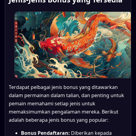
Terdapat pelbagai jenis bonus yang ditawarkan
dalam permainan dalam talian, dan penting untuk
pemain memahami setiap jenis untuk
memaksimumkan pengalaman mereka. Berikut
adalah beberapa jenis bonus yang popular:
Bonus Pendaftaran:
Diberikan kepada