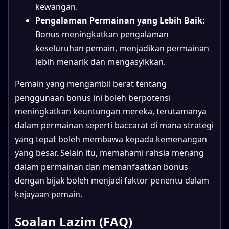
kewangan.
Pengalaman Permainan yang Lebih Baik:
Bonus meningkatkan pengalaman
keseluruhan pemain, menjadikan permainan
lebih menarik dan mengasyikkan.
Pemain yang mengambil berat tentang
penggunaan bonus ini boleh berpotensi
meningkatkan keuntungan mereka, terutamanya
dalam permainan seperti baccarat di mana strategi
yang tepat boleh membawa kepada kemenangan
yang besar. Selain itu, memahami rahsia menang
dalam permainan dan memanfaatkan bonus
dengan bijak boleh menjadi faktor penentu dalam
kejayaan pemain.
Soalan Lazim (FAQ)