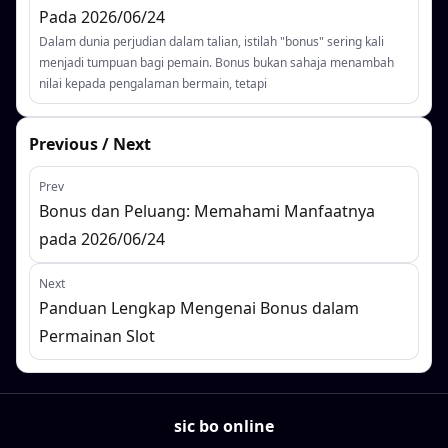
Pada 2026/06/24
Dalam dunia perjudian dalam talian, istilah "bonus" sering kali
menjadi tumpuan bagi pemain. Bonus bukan sahaja menambah
nilai kepada pengalaman bermain, tetapi
Previous / Next
Prev
Bonus dan Peluang: Memahami Manfaatnya
pada 2026/06/24
Next
Panduan Lengkap Mengenai Bonus dalam
Permainan Slot
sic bo online