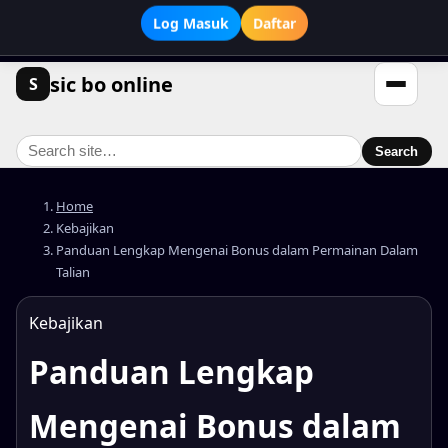
Log Masuk
Daftar
sic bo online
S
Search
Search
Home
Kebajikan
Panduan Lengkap Mengenai Bonus dalam Permainan Dalam
Talian
Kebajikan
Panduan Lengkap
Mengenai Bonus dalam