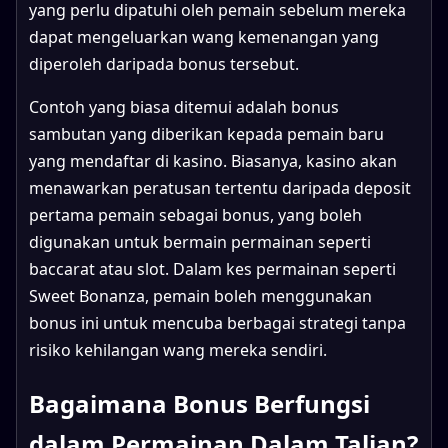
yang perlu dipatuhi oleh pemain sebelum mereka
dapat mengeluarkan wang kemenangan yang
diperoleh daripada bonus tersebut.
Contoh yang biasa ditemui adalah bonus
sambutan yang diberikan kepada pemain baru
yang mendaftar di kasino. Biasanya, kasino akan
menawarkan peratusan tertentu daripada deposit
pertama pemain sebagai bonus, yang boleh
digunakan untuk bermain permainan seperti
baccarat atau slot. Dalam kes permainan seperti
Sweet Bonanza, pemain boleh menggunakan
bonus ini untuk mencuba berbagai strategi tanpa
risiko kehilangan wang mereka sendiri.
Bagaimana Bonus Berfungsi
dalam Permainan Dalam Talian?