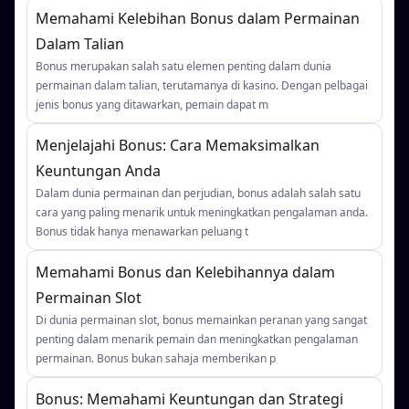
Memahami Kelebihan Bonus dalam Permainan
Dalam Talian
Bonus merupakan salah satu elemen penting dalam dunia
permainan dalam talian, terutamanya di kasino. Dengan pelbagai
jenis bonus yang ditawarkan, pemain dapat m
Menjelajahi Bonus: Cara Memaksimalkan
Keuntungan Anda
Dalam dunia permainan dan perjudian, bonus adalah salah satu
cara yang paling menarik untuk meningkatkan pengalaman anda.
Bonus tidak hanya menawarkan peluang t
Memahami Bonus dan Kelebihannya dalam
Permainan Slot
Di dunia permainan slot, bonus memainkan peranan yang sangat
penting dalam menarik pemain dan meningkatkan pengalaman
permainan. Bonus bukan sahaja memberikan p
Bonus: Memahami Keuntungan dan Strategi