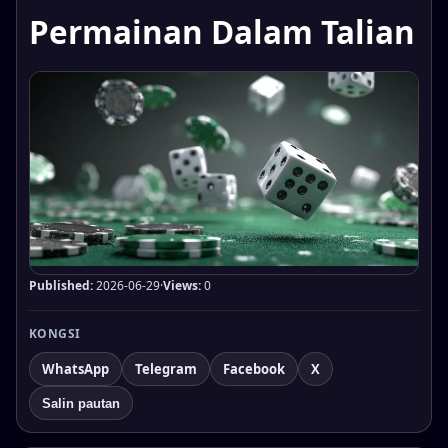
Permainan Dalam Talian
Published:
2026-06-29
·
Views:
0
KONGSI
WhatsApp
Telegram
Facebook
X
Salin pautan